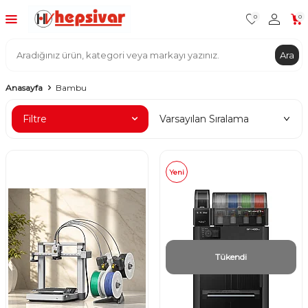
0
0
Ara
Anasayfa
Bambu
Filtre
Yeni
Tükendi