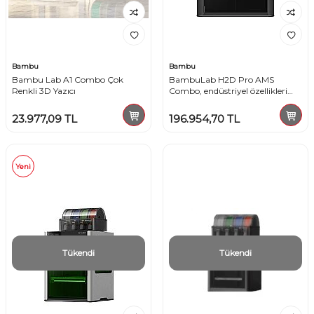
Bambu
Bambu
Bambu Lab A1 Combo Çok
BambuLab H2D Pro AMS
Renkli 3D Yazıcı
Combo, endüstriyel özellikleri
masaüstüne getiren bir 3D
yazıcı
23.977,09
TL
196.954,70
TL
Yeni
Tükendi
Tükendi