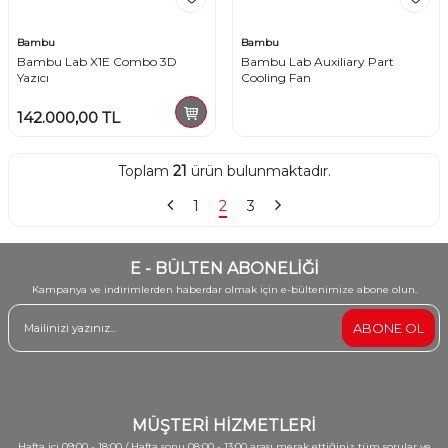
Bambu
Bambu
Bambu Lab X1E Combo 3D
Bambu Lab Auxiliary Part
Yazıcı
Cooling Fan
142.000,00
TL
Toplam
21
ürün bulunmaktadır.
1
2
3
E - BÜLTEN ABONELİĞİ
Kampanya ve indirimlerden haberdar olmak için e-bültenimize abone olun.
ABONE OL
MÜŞTERİ HİZMETLERİ
Hafta içi 09:00 - 18:00 / Hafta sonu 08:00 - 13:00 arası merak ettiğiniz tüm sorular ve