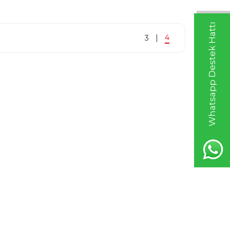
Whatsapp Destek Hattı
4
3