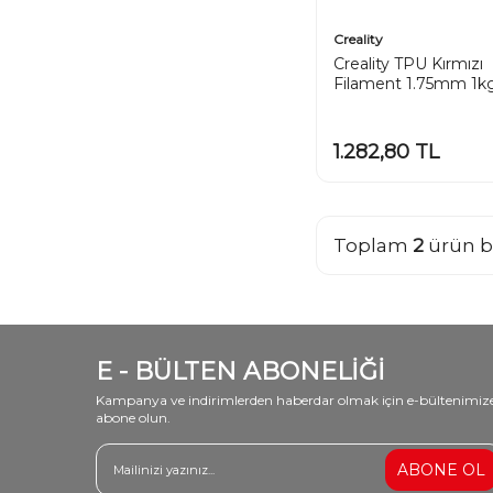
Creality
Creality TPU Kırmızı
Filament 1.75mm 1k
1.282,80
TL
Toplam
2
ürün b
E - BÜLTEN ABONELİĞİ
Kampanya ve indirimlerden haberdar olmak için e-bültenimiz
abone olun.
ABONE OL