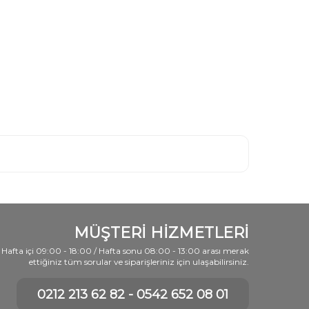
MÜŞTERİ HİZMETLERİ
Hafta içi 09:00 - 18:00 / Hafta sonu 08:00 - 13:00 arası merak
ettiğiniz tüm sorular ve siparişleriniz için ulaşabilirsiniz.
0212 213 62 82 - 0542 652 08 01