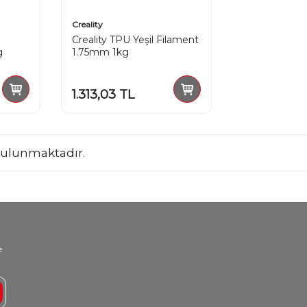
Creality
Creality TPU Yeşil Filament
g
1.75mm 1kg
1.313,03
TL
ulunmaktadır.
e