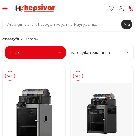
0
0
Ara
Anasayfa
Bambu
Filtre
Yeni
Yeni