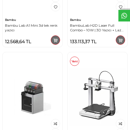
Bambu
Bambu
Bambu Lab A1 Mini 3d tek renk
BambuLab H2D Laser Full
yazıcı
Combo – 10W | 3D Yazıcı + Lazer
Kazıma + Çok Renkli Baskı
12.568,64
TL
133.113,37
TL
Yeni