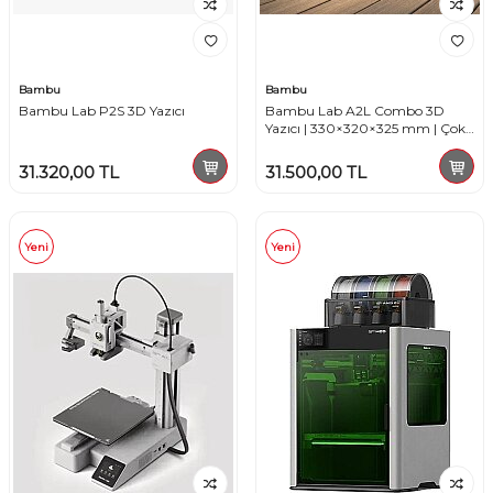
Bambu
Bambu
Bambu Lab P2S 3D Yazıcı
Bambu Lab A2L Combo 3D
Yazıcı | 330×320×325 mm | Çok
Renkli Baskı
31.320,00
TL
31.500,00
TL
Yeni
Yeni
W
h
t
s
a
p
p
D
e
s
e
H
a
t
t