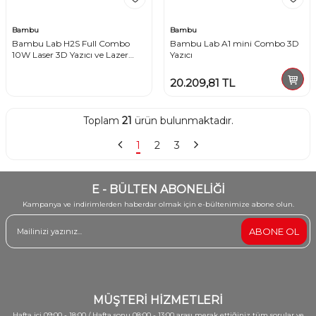
Bambu
Bambu
Bambu Lab H2S Full Combo
Bambu Lab A1 mini Combo 3D
10W Laser 3D Yazıcı ve Lazer
Yazıcı
Gravür Makinesi
20.209,81
TL
Toplam
21
ürün bulunmaktadır.
1
2
3
E - BÜLTEN ABONELİĞİ
Kampanya ve indirimlerden haberdar olmak için e-bültenimize abone olun.
ABONE OL
MÜŞTERİ HİZMETLERİ
Hafta içi 09:00 - 18:00 / Hafta sonu 08:00 - 13:00 arası merak ettiğiniz tüm sorular ve