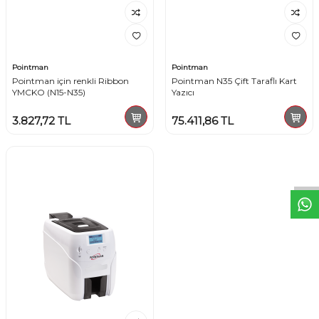
Pointman
Pointman
Pointman için renkli Ribbon
Pointman N35 Çift Taraflı Kart
YMCKO (N15-N35)
Yazıcı
3.827,72
TL
75.411,86
TL
W
h
t
s
a
p
p
D
e
s
e
H
a
t
t