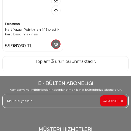
Pointman
Kart Yazıcı Pointman N15 plastik
kart baskı makinesi
55.987,60
TL
Toplam
3
ürün bulunmaktadır.
E - BÜLTEN ABONELİĞİ
Kampanya ve indirimlerden haberdar olmak için e-bültenimize abone olun.
ABONE OL
MÜŞTERİ HİZMETLERİ