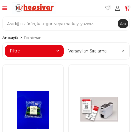
0
0
Ara
Anasayfa
Pointman
Filtre