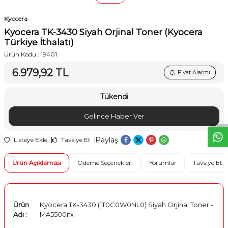
Kyocera
Kyocera TK-3430 Siyah Orjinal Toner (Kyocera
Türkiye İthalatı)
Ürün Kodu :
19401
6.979,92
TL
Fiyat Alarmı
W
h
t
s
a
p
p
D
e
s
e
H
a
t
t
Tükendi
Gelince Haber Ver
Paylaş
Listeye Ekle
Tavsiye Et
Ürün Açıklaması
Ödeme Seçenekleri
Yorumlar
Tavsiye Et
Ürün
Kyocera TK-3430 (1T0C0W0NL0) Siyah Orjinal Toner -
Adı :
MA5500ifx