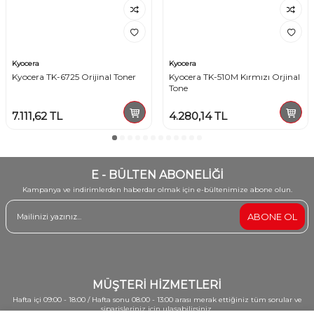
Kyocera
Kyocera
Kyocera TK-6725 Orijinal Toner
Kyocera TK-510M Kırmızı Orjinal
Tone
7.111,62
TL
4.280,14
TL
E - BÜLTEN ABONELİĞİ
Kampanya ve indirimlerden haberdar olmak için e-bültenimize abone olun.
ABONE OL
MÜŞTERİ HİZMETLERİ
Hafta içi 09:00 - 18:00 / Hafta sonu 08:00 - 13:00 arası merak ettiğiniz tüm sorular ve
siparişleriniz için ulaşabilirsiniz.