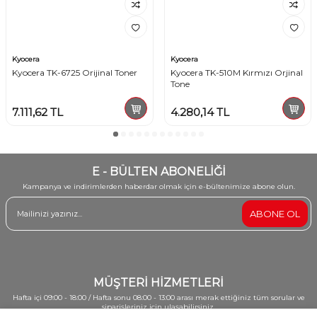
Kyocera
Kyocera
Kyocera TK-6725 Orijinal Toner
Kyocera TK-510M Kırmızı Orjinal
Tone
7.111,62
TL
4.280,14
TL
E - BÜLTEN ABONELİĞİ
Kampanya ve indirimlerden haberdar olmak için e-bültenimize abone olun.
ABONE OL
MÜŞTERİ HİZMETLERİ
Hafta içi 09:00 - 18:00 / Hafta sonu 08:00 - 13:00 arası merak ettiğiniz tüm sorular ve
siparişleriniz için ulaşabilirsiniz.