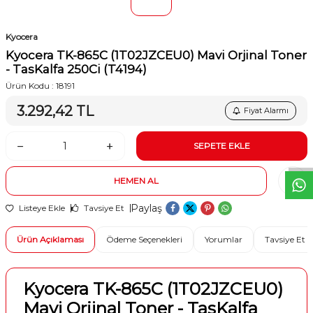
Kyocera
Kyocera TK-865C (1T02JZCEU0) Mavi Orjinal Toner
- TasKalfa 250Ci (T4194)
Ürün Kodu :
18191
3.292,42
TL
Fiyat Alarmı
W
h
t
s
a
p
p
D
e
s
e
H
a
t
t
SEPETE EKLE
HEMEN AL
Paylaş
Listeye Ekle
Tavsiye Et
Ürün Açıklaması
Ödeme Seçenekleri
Yorumlar
Tavsiye Et
Kyocera TK-865C (1T02JZCEU0)
Mavi Orjinal Toner - TasKalfa