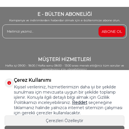
E - BÜLTEN ABONELİĞİ
Kampanya ve indirimlerden haberdar olmak için e-bültenimize abone olun.
ABONE OL
MÜŞTERİ HİZMETLERİ
Hafta içi 09:00 - 18:00 / Hafta sonu 08:00 - 13:00 arası merak ettiğiniz tüm sorular ve
siparişleriniz için ulaşabilirsiniz.
0212 213 62 82 - 0542 652 08 01
Çerez Kullanımı
Kişisel verileriniz, hizmetlerimizin daha iyi bir şekilde
sunulması için mevzuata uygun bir şekilde toplanıp
Kategoriler
işlenir. Konuyla ilgili detaylı bilgi almak için Gizlilik
Politikamızı inceleyebilirsiniz.
Reddet
seçeneğine
Hızlı Erişim
tıklamanız halinde yalnızca internet sitemizin çalışması
için gerekli çerezler kullanılacaktır.
Önemli Bilgiler
Çerezleri Özelleştir
İLETİŞİM