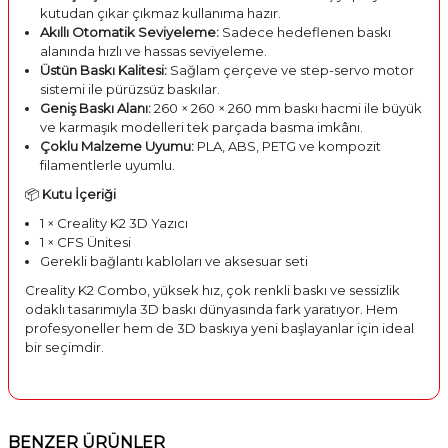
kutudan çıkar çıkmaz kullanıma hazır.
Akıllı Otomatik Seviyeleme:
Sadece hedeflenen baskı
alanında hızlı ve hassas seviyeleme.
Üstün Baskı Kalitesi:
Sağlam çerçeve ve step-servo motor
sistemi ile pürüzsüz baskılar.
Geniş Baskı Alanı:
260 × 260 × 260 mm baskı hacmi ile büyük
ve karmaşık modelleri tek parçada basma imkânı.
Çoklu Malzeme Uyumu:
PLA, ABS, PETG ve kompozit
filamentlerle uyumlu.
📦
Kutu İçeriği
1 × Creality K2 3D Yazıcı
1 × CFS Ünitesi
Gerekli bağlantı kabloları ve aksesuar seti
Creality K2 Combo, yüksek hız, çok renkli baskı ve sessizlik
odaklı tasarımıyla 3D baskı dünyasında fark yaratıyor. Hem
profesyoneller hem de 3D baskıya yeni başlayanlar için ideal
bir seçimdir.
BENZER ÜRÜNLER