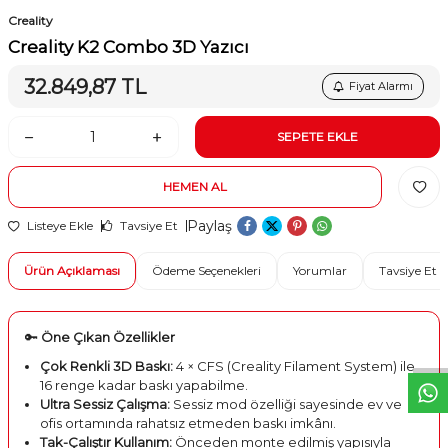
Creality
Creality K2 Combo 3D Yazıcı
32.849,87
TL
Fiyat Alarmı
SEPETE EKLE
HEMEN AL
Paylaş
Listeye Ekle
Tavsiye Et
Ürün Açıklaması
Ödeme Seçenekleri
Yorumlar
Tavsiye Et
W
h
t
s
a
p
p
D
e
s
e
H
a
t
t
🔑
Öne Çıkan Özellikler
Çok Renkli 3D Baskı:
4 × CFS (Creality Filament System) ile
16 renge kadar baskı yapabilme.
Ultra Sessiz Çalışma:
Sessiz mod özelliği sayesinde ev ve
ofis ortamında rahatsız etmeden baskı imkânı.
Tak-Çalıştır Kullanım:
Önceden monte edilmiş yapısıyla