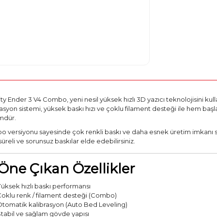
ty Ender 3 V4 Combo, yeni nesil yüksek hızlı 3D yazıcı teknolojisini kulla
asyon sistemi, yüksek baskı hızı ve çoklu filament desteği ile hem başl
mdür.
 versiyonu sayesinde çok renkli baskı ve daha esnek üretim imkanı sunar
üreli ve sorunsuz baskılar elde edebilirsiniz.
 Öne Çıkan Özellikler
Yüksek hızlı baskı performansı
Çoklu renk / filament desteği (Combo)
Otomatik kalibrasyon (Auto Bed Leveling)
Stabil ve sağlam gövde yapısı