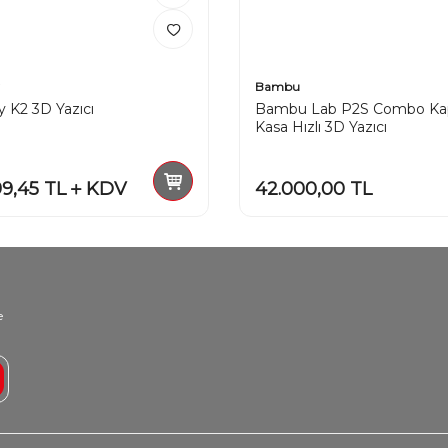
Bambu
ty K2 3D Yazıcı
Bambu Lab P2S Combo Kap
Kasa Hızlı 3D Yazıcı
99,45
TL
KDV
42.000,00
TL
e