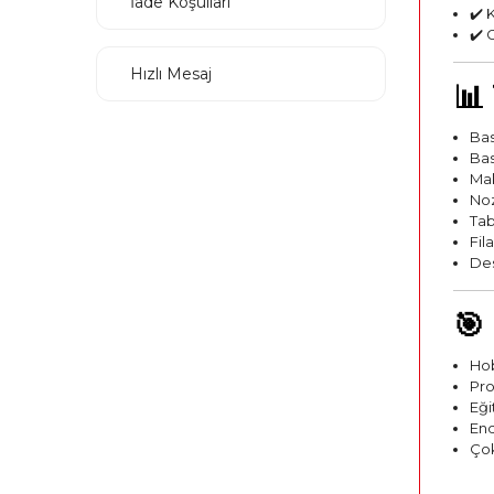
İade Koşulları
✔️ 
✔️ 
Hızlı Mesaj
📊
Bas
Bas
Mak
Noz
Tab
Fil
Des
🎯
Hob
Pro
Eği
End
Çok