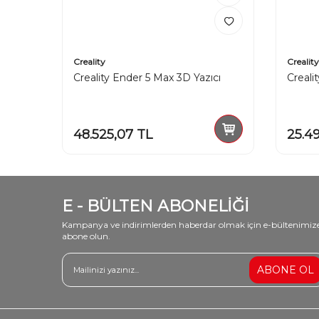
Creality
Creality
ı
Creality Ender 5 Max 3D Yazıcı
Creali
48.525,07
TL
25.4
E - BÜLTEN ABONELİĞİ
Kampanya ve indirimlerden haberdar olmak için e-bültenimiz
abone olun.
ABONE OL