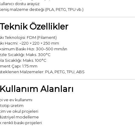
Kullanıcı dostu arayüz
Geniş malzeme desteği (PLA, PETG, TPU vb.)
 Teknik Özellikler
kı Teknolojisi: FDM (Filament)
kı Hacmi: ~220 × 220 × 250 mm
simum Baskı Hızı: 300–500 mm/sn
zle Sıcaklığı: Maks. 300°C
la Sıcaklığı: Maks. 100°C
ament Çapı: 1.75 mm
teklenen Malzemeler: PLA, PETG, TPU, ABS
 Kullanım Alanları
i ve ev kullanımı
totip üretim
tim ve okul projeleri
üstriyel modelleme
 renkli baskı projeleri