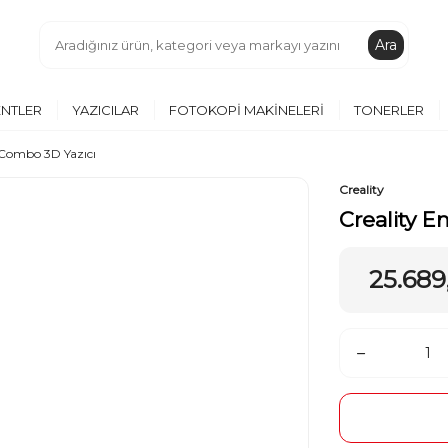
Ara
ENTLER
YAZICILAR
FOTOKOPI MAKINELERI
TONERLER
 Combo 3D Yazıcı
Creality
Creality E
25.689