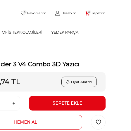
0
0
Favorilerim
Hesabım
Sepetim
OFIS TEKNOLOJILERI
YEDEK PARÇA
nder 3 V4 Combo 3D Yazıcı
,74
TL
Fiyat Alarmı
SEPETE EKLE
HEMEN AL