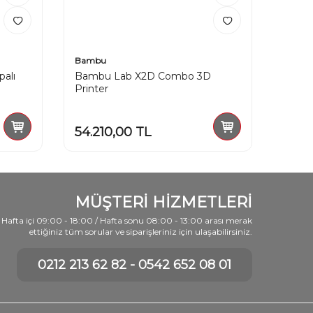
Bambu
Bamb
alı
Bambu Lab X2D Combo 3D
Bambu
Printer
54.210,00
TL
31.3
MÜŞTERİ HİZMETLERİ
Hafta içi 09:00 - 18:00 / Hafta sonu 08:00 - 13:00 arası merak
ettiğiniz tüm sorular ve siparişleriniz için ulaşabilirsiniz.
0212 213 62 82 - 0542 652 08 01