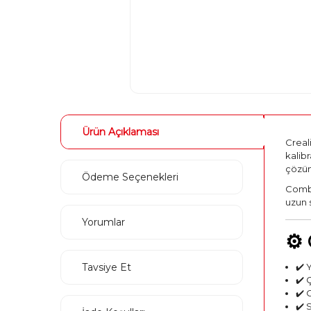
Ürün Açıklaması
Creali
kalibr
çözü
Ödeme Seçenekleri
Combo
uzun s
Yorumlar
⚙️
Tavsiye Et
✔️ 
✔️ 
✔️ 
✔️ 