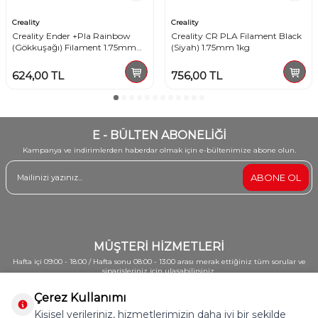
Creality
Creality
Creality Ender +Pla Rainbow
Creality CR PLA Filament Black
(Gökkuşağı) Filament 1.75mm
(Siyah) 1.75mm 1kg
1kg
624,00
TL
756,00
TL
E - BÜLTEN ABONELİĞİ
Kampanya ve indirimlerden haberdar olmak için e-bültenimize abone olun.
ABONE OL
MÜŞTERİ HİZMETLERİ
Hafta içi 09:00 - 18:00 / Hafta sonu 08:00 - 13:00 arası merak ettiğiniz tüm sorular ve
siparişleriniz için ulaşabilirsiniz.
0212 213 62 82 - 0542 652 08 01
Çerez Kullanımı
Kişisel verileriniz, hizmetlerimizin daha iyi bir şekilde