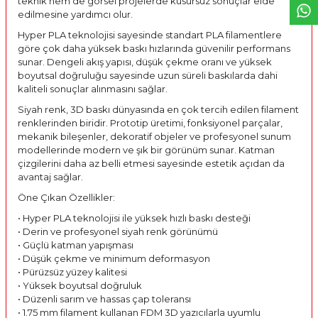
teknik hem de görsel projelerde kusursuz sonuçlar elde
edilmesine yardımcı olur.
Hyper PLA teknolojisi sayesinde standart PLA filamentlere
göre çok daha yüksek baskı hızlarında güvenilir performans
sunar. Dengeli akış yapısı, düşük çekme oranı ve yüksek
boyutsal doğruluğu sayesinde uzun süreli baskılarda dahi
kaliteli sonuçlar alınmasını sağlar.
Siyah renk, 3D baskı dünyasında en çok tercih edilen filament
renklerinden biridir. Prototip üretimi, fonksiyonel parçalar,
mekanik bileşenler, dekoratif objeler ve profesyonel sunum
modellerinde modern ve şık bir görünüm sunar. Katman
çizgilerini daha az belli etmesi sayesinde estetik açıdan da
avantaj sağlar.
Öne Çıkan Özellikler:
• Hyper PLA teknolojisi ile yüksek hızlı baskı desteği
• Derin ve profesyonel siyah renk görünümü
• Güçlü katman yapışması
• Düşük çekme ve minimum deformasyon
• Pürüzsüz yüzey kalitesi
• Yüksek boyutsal doğruluk
• Düzenli sarım ve hassas çap toleransı
• 1.75 mm filament kullanan FDM 3D yazıcılarla uyumlu