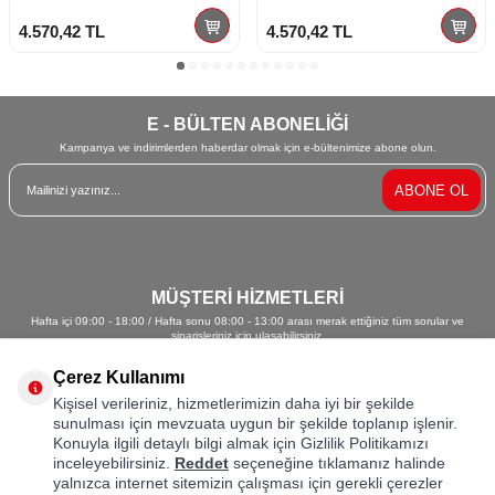
4.570,42
TL
4.570,42
TL
E - BÜLTEN ABONELİĞİ
Kampanya ve indirimlerden haberdar olmak için e-bültenimize abone olun.
ABONE OL
MÜŞTERİ HİZMETLERİ
Hafta içi 09:00 - 18:00 / Hafta sonu 08:00 - 13:00 arası merak ettiğiniz tüm sorular ve
siparişleriniz için ulaşabilirsiniz.
0212 213 62 82 - 0542 652 08 01
Çerez Kullanımı
Kişisel verileriniz, hizmetlerimizin daha iyi bir şekilde
sunulması için mevzuata uygun bir şekilde toplanıp işlenir.
Kategoriler
Konuyla ilgili detaylı bilgi almak için Gizlilik Politikamızı
inceleyebilirsiniz.
Reddet
seçeneğine tıklamanız halinde
Hızlı Erişim
yalnızca internet sitemizin çalışması için gerekli çerezler