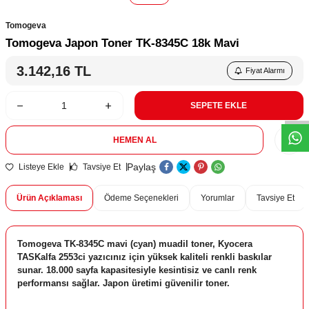
Tomogeva
Tomogeva Japon Toner TK-8345C 18k Mavi
3.142,16
TL
Fiyat Alarmı
W
h
t
s
a
p
p
D
e
s
e
H
a
t
t
SEPETE EKLE
HEMEN AL
Paylaş
Listeye Ekle
Tavsiye Et
Ürün Açıklaması
Ödeme Seçenekleri
Yorumlar
Tavsiye Et
Tomogeva TK-8345C mavi (cyan) muadil toner, Kyocera
TASKalfa 2553ci yazıcınız için yüksek kaliteli renkli baskılar
sunar. 18.000 sayfa kapasitesiyle kesintisiz ve canlı renk
performansı sağlar. Japon üretimi güvenilir toner.