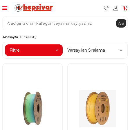
0
0
Ara
Anasayfa
Creality
Filtre