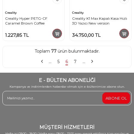
Creality
Creality
Creality Hyper PETG-CF
Creality K1 Max Kapalı Kasa Hızlı
Caramel Brown Coffee
3D Yazıcı New version
1.227,85
TL
34.750,00
TL
Toplam
77
ürün bulunmaktadır.
…
5
6
7
…
E - BÜLTEN ABONELİĞİ
Kampanya ve indirimlerden haberdar olmak için e-bültenimize abone olun.
ABONE OL
MÜŞTERİ HİZMETLERİ
Hafta içi 09:00 - 18:00 / Hafta sonu 08:00 - 13:00 arası merak ettiğiniz tüm sorular ve