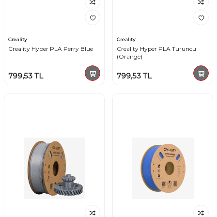
Creality
Creality
Creality Hyper PLA Perry Blue
Creality Hyper PLA Turuncu
(Orange)
799,53
TL
799,53
TL
W
h
t
s
a
p
p
D
e
s
e
H
a
t
t