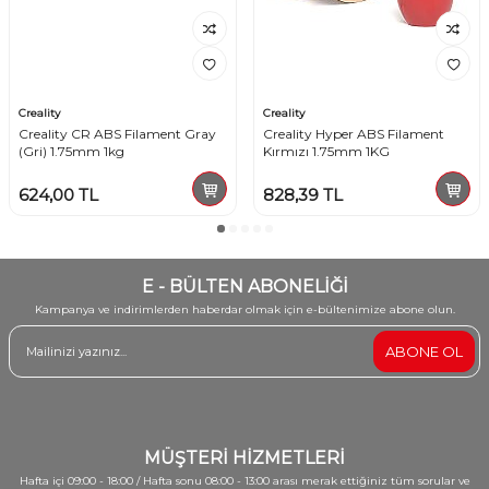
Creality
Creality
Creality CR ABS Filament Gray
Creality Hyper ABS Filament
(Gri) 1.75mm 1kg
Kırmızı 1.75mm 1KG
624,00
TL
828,39
TL
E - BÜLTEN ABONELİĞİ
Kampanya ve indirimlerden haberdar olmak için e-bültenimize abone olun.
ABONE OL
MÜŞTERİ HİZMETLERİ
Hafta içi 09:00 - 18:00 / Hafta sonu 08:00 - 13:00 arası merak ettiğiniz tüm sorular ve