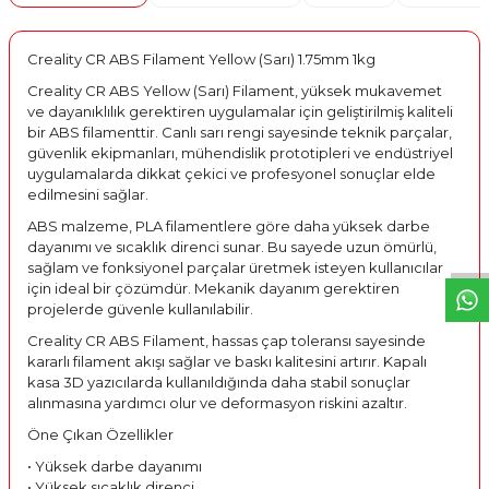
Creality CR ABS Filament Yellow (Sarı) 1.75mm 1kg
Creality CR ABS Yellow (Sarı) Filament, yüksek mukavemet
ve dayanıklılık gerektiren uygulamalar için geliştirilmiş kaliteli
bir ABS filamenttir. Canlı sarı rengi sayesinde teknik parçalar,
güvenlik ekipmanları, mühendislik prototipleri ve endüstriyel
uygulamalarda dikkat çekici ve profesyonel sonuçlar elde
W
h
t
s
a
p
p
D
e
s
e
H
a
t
t
edilmesini sağlar.
ABS malzeme, PLA filamentlere göre daha yüksek darbe
dayanımı ve sıcaklık direnci sunar. Bu sayede uzun ömürlü,
sağlam ve fonksiyonel parçalar üretmek isteyen kullanıcılar
için ideal bir çözümdür. Mekanik dayanım gerektiren
projelerde güvenle kullanılabilir.
Creality CR ABS Filament, hassas çap toleransı sayesinde
kararlı filament akışı sağlar ve baskı kalitesini artırır. Kapalı
kasa 3D yazıcılarda kullanıldığında daha stabil sonuçlar
alınmasına yardımcı olur ve deformasyon riskini azaltır.
Öne Çıkan Özellikler
• Yüksek darbe dayanımı
• Yüksek sıcaklık direnci