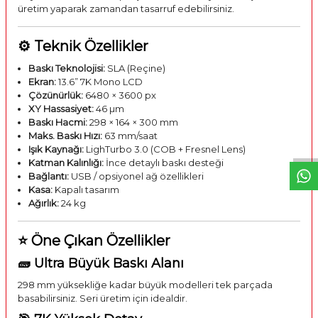
üretim yaparak zamandan tasarruf edebilirsiniz.
⚙️ Teknik Özellikler
Baskı Teknolojisi:
SLA (Reçine)
Ekran:
13.6” 7K Mono LCD
Çözünürlük:
6480 × 3600 px
W
h
t
s
a
p
p
D
e
s
e
H
a
t
t
XY Hassasiyet:
46 µm
Baskı Hacmi:
298 × 164 × 300 mm
Maks. Baskı Hızı:
63 mm/saat
Işık Kaynağı:
LighTurbo 3.0 (COB + Fresnel Lens)
Katman Kalınlığı:
İnce detaylı baskı desteği
Bağlantı:
USB / opsiyonel ağ özellikleri
Kasa:
Kapalı tasarım
Ağırlık:
24 kg
⭐ Öne Çıkan Özellikler
🧱 Ultra Büyük Baskı Alanı
298 mm yüksekliğe kadar büyük modelleri tek parçada
basabilirsiniz. Seri üretim için idealdir.