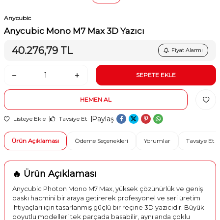
Anycubic
Anycubic Mono M7 Max 3D Yazıcı
40.276,79
TL
Fiyat Alarmı
SEPETE EKLE
HEMEN AL
Paylaş
Listeye Ekle
Tavsiye Et
Ürün Açıklaması
Ödeme Seçenekleri
Yorumlar
Tavsiye Et
🔥 Ürün Açıklaması
Anycubic Photon Mono M7 Max, yüksek çözünürlük ve geniş
baskı hacmini bir araya getirerek profesyonel ve seri üretim
ihtiyaçları için tasarlanmış güçlü bir reçine 3D yazıcıdır. Büyük
boyutlu modelleri tek parçada basabilir, aynı anda çoklu