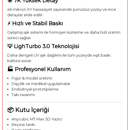
🎯 7K Yüksek Detay
46 mikron XY hassasiyet sayesinde pürüzsüz yüzey ve ince
detaylar elde edilir.
⚡ Hızlı ve Stabil Baskı
Gelişmiş ışık sistemi ile homojen kürleme ve daha hızlı üretim
süreci sağlar.
💡 LighTurbo 3.0 Teknolojisi
Daha dengeli UV ışık dağılımı ile tüm yüzeyde eşit baskı
kalitesi sunar.
🏭 Profesyonel Kullanım
Figür & model üretimi
Dişçilik ve medikal uygulamalar
Endüstriyel prototipleme
Takı tasarımı
📦 Kutu İçeriği
Anycubic M7 Max 3D Yazıcı
Reçine tankı