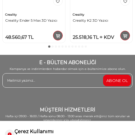
Creality
Creality
Creality Ender 5 Max 3D Yazıcı
Creality K2 3D Yazıcı
48.560,67
TL
25.518,16
TL
KDV
E - BÜLTEN ABONELİĞİ
Kampanya ve indirimlerden haberdar olmak için e-bültenimize abone olun.
ABONE OL
MÜŞTERİ HİZMETLERİ
Hafta içi 09:00 - 18:00 / Hafta sonu 08:00 - 13:00 arası merak ettiğiniz tüm sorular ve
siparişleriniz için ulaşabilirsiniz.
0212 213 62 82 - 0542 652 08 01
Çerez Kullanımı